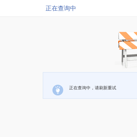
正在查询中
正在查询中，请刷新重试